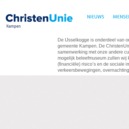
Spring
naar
Spring
NIEUWS
MENSE
naar
de
Kampen
inhoud
Spring
naar
De IJsselkogge is onderdeel van o
het
gemeente Kampen. De ChristenUnie 
Zoeken:
hoofdmenu
samenwerking met onze andere cult
mogelijk beleefmuseum zullen wij 
(financiële) risico’s en de social
verkeersbewegingen, overnachtingen
De Kogge