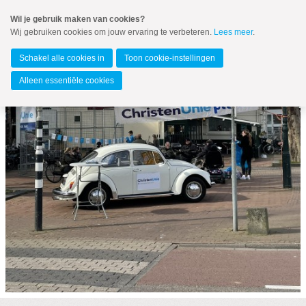
Spring
Wil je gebruik maken van cookies?
naar
Wij gebruiken cookies om jouw ervaring te verbeteren.
Lees meer
.
MENU
Spring
naar
Kampen
de
Schakel alle cookies in
Toon cookie-instellingen
inhoud
Spring
Alleen essentiële cookies
naar
het
hoofdmenu
Fractie
Burgerraadsleden
Wethouder
Jongeren
Bestuur