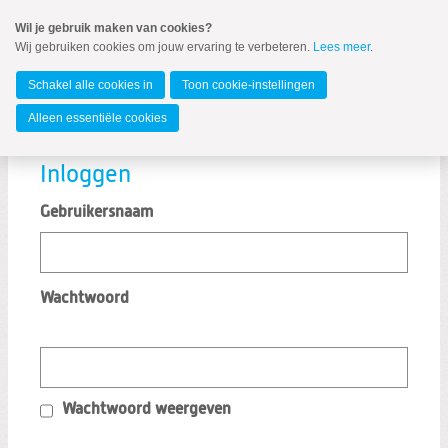
Spring
Wil je gebruik maken van cookies?
naar
Wij gebruiken cookies om jouw ervaring te verbeteren.
Lees meer
.
MENU
Spring
naar
Kampen
de
Schakel alle cookies in
Toon cookie-instellingen
inhoud
Spring
Alleen essentiële cookies
naar
Log in
het
hoofdmenu
Inloggen
Gebruikersnaam
Zoeken:
Wachtwoord
Zoeken
Wachtwoord weergeven