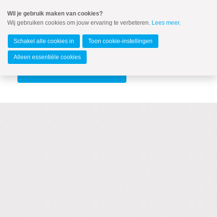
Spring
Wil je gebruik maken van cookies?
naar
Wij gebruiken cookies om jouw ervaring te verbeteren.
Lees meer
.
MENU
Spring
naar
Kampen
de
Schakel alle cookies in
Toon cookie-instellingen
inhoud
Spring
Alleen essentiële cookies
naar
het
VERKIEZINGSMAGAZINE
hoofdmenu
Verkiezingsmagazine
Zoeken:
Zoeken