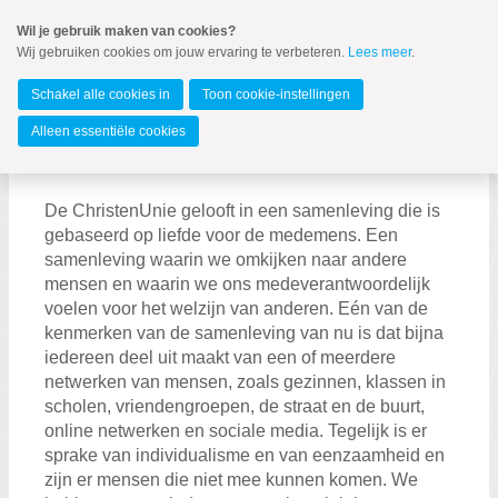
Spring
Wil je gebruik maken van cookies?
naar
Wij gebruiken cookies om jouw ervaring te verbeteren.
Lees meer
.
MENU
Spring
naar
Kampen
de
Schakel alle cookies in
Toon cookie-instellingen
inhoud
Spring
Alleen essentiële cookies
naar
Waar kiest de ChristenUnie voor?
Participatie en Zorg
het
hoofdmenu
De ChristenUnie gelooft in een samenleving die is
gebaseerd op liefde voor de medemens. Een
samenleving waarin we omkijken naar andere
mensen en waarin we ons medeverantwoordelijk
voelen voor het welzijn van anderen. Eén van de
Zoeken:
kenmerken van de samenleving van nu is dat bijna
Zoeken
iedereen deel uit maakt van een of meerdere
netwerken van mensen, zoals gezinnen, klassen in
scholen, vriendengroepen, de straat en de buurt,
online netwerken en sociale media. Tegelijk is er
sprake van individualisme en van eenzaamheid en
zijn er mensen die niet mee kunnen komen. We