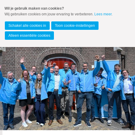
Spring
Wil je gebruik maken van cookies?
naar
Wij gebruiken cookies om jouw ervaring te verbeteren.
Lees meer
.
MENU
Spring
naar
Kampen
de
Schakel alle cookies in
Toon cookie-instellingen
inhoud
Spring
Alleen essentiële cookies
naar
het
Actueel
hoofdmenu
CAMPAGNE-G.R.2026
Zoeken:
Zoeken