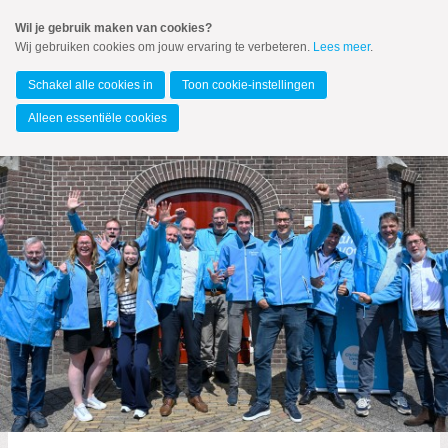
Spring
Wil je gebruik maken van cookies?
naar
Wij gebruiken cookies om jouw ervaring te verbeteren.
Lees meer
.
MENU
Spring
naar
Kampen
de
Schakel alle cookies in
Toon cookie-instellingen
inhoud
Spring
Alleen essentiële cookies
naar
het
Actueel
hoofdmenu
CAMPAGNE-G.R.2026
Zoeken:
Zoeken