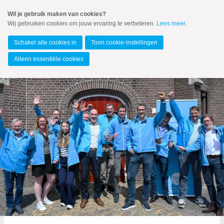
Spring
Wil je gebruik maken van cookies?
naar
Wij gebruiken cookies om jouw ervaring te verbeteren.
Lees meer
.
MENU
Spring
naar
Kampen
de
Schakel alle cookies in
Toon cookie-instellingen
inhoud
Spring
Alleen essentiële cookies
naar
het
Actueel
hoofdmenu
CAMPAGNE-G.R.2026
Zoeken:
Zoeken