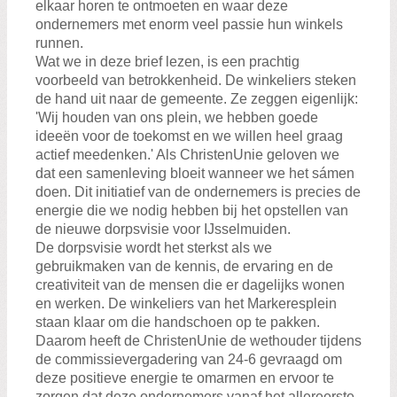
elkaar horen te ontmoeten en waar deze
ondernemers met enorm veel passie hun winkels
runnen.
Wat we in deze brief lezen, is een prachtig
voorbeeld van betrokkenheid. De winkeliers steken
de hand uit naar de gemeente. Ze zeggen eigenlijk:
'Wij houden van ons plein, we hebben goede
ideeën voor de toekomst en we willen heel graag
actief meedenken.' Als ChristenUnie geloven we
dat een samenleving bloeit wanneer we het sámen
doen. Dit initiatief van de ondernemers is precies de
energie die we nodig hebben bij het opstellen van
de nieuwe dorpsvisie voor IJsselmuiden.
De dorpsvisie wordt het sterkst als we
gebruikmaken van de kennis, de ervaring en de
creativiteit van de mensen die er dagelijks wonen
en werken. De winkeliers van het Markeresplein
staan klaar om die handschoen op te pakken.
Daarom heeft de ChristenUnie de wethouder tijdens
de commissievergadering van 24-6 gevraagd om
deze positieve energie te omarmen en ervoor te
zorgen dat deze ondernemers vanaf het allereerste